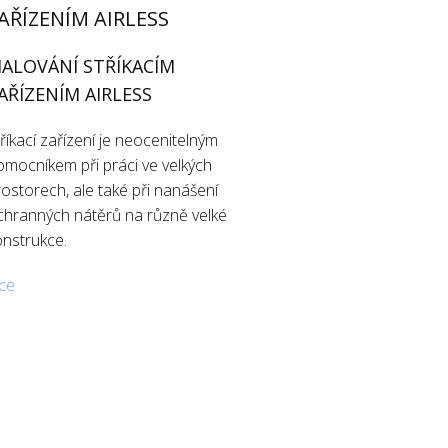
AŘÍZENÍM AIRLESS
ALOVÁNÍ STŘÍKACÍM
AŘÍZENÍM AIRLESS
říkací zařízení je neocenitelným
omocníkem při práci ve velkých
rostorech, ale také při nanášení
chranných nátěrů na různě velké
onstrukce.
íce