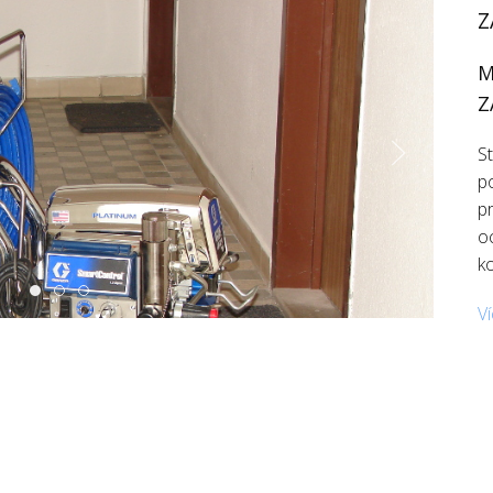
Z
M
Z
St
p
p
o
k
Malování stříkacím zařízením Airless
Malování stříkacím zařízením Airless
Malování stříkacím zařízením Airless
V